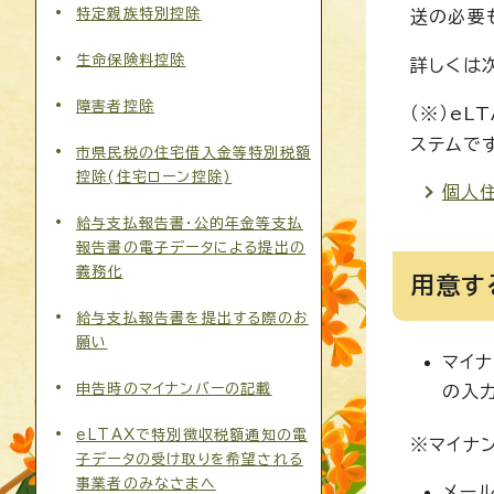
特定親族特別控除
送の必要
生命保険料控除
詳しくは
障害者控除
（※）e
ステムで
市県民税の住宅借入金等特別税額
控除(住宅ローン控除)
個人
給与支払報告書・公的年金等支払
報告書の電子データによる提出の
義務化
用意す
給与支払報告書を提出する際のお
願い
マイナ
申告時のマイナンバーの記載
の入
eLTAXで特別徴収税額通知の電
※マイナ
子データの受け取りを希望される
事業者のみなさまへ
メー