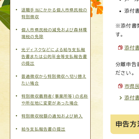
退職手当にかかる個人市県民税の
添付
特別徴収
※添付書
個人市県民税の減免および森林環
す。
境税の免除
添付書
光ディスクなどによる給与支払報
告書または公的年金等支払報告書
の提出
分離申告
ださい。
普通徴収から特別徴収へ切り替え
たい場合
市県民
特別徴収義務者(事業所等)の名称
添付
や所在地に変更があった場合
特別徴収税額の通知および納入
申告方
給与支払報告書の提出