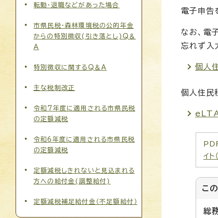
転勤・退職などがあった場合
電子申告
市県民税・森林環境税の公的年金
なお、電
からの特別徴収(引き落とし)Q＆
忘れず入
A
個人
特別徴収に関するQ＆A
主な税制改正
個人住民
令和7年度に適用される市県民税
eLT
の定額減税
令和6年度に適用される市県民税
PD
の定額減税
イト
定額減税しきれないと見込まれる
方への給付金(調整給付)
こ
定額減税補足給付金（不足額給付）
総