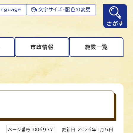
anguage
文字サイズ・配色の変更
さがす
事
市政情報
施設一覧
ページ番号
1006977
更新日
2026
年1月5日