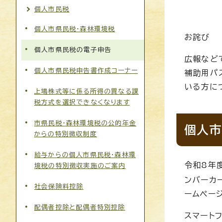
個人市民税
個人市県民税・森林環境税
お詫び
個人市県民税の電子申告
広報など
個人市県民税申告書作成コーナー
補助用パ
いる方に
上場株式等に係る所得の異なる課
税方式を選択できなくなります
市県民税・森林環境税の公的年金
個人市
からの特別徴収制度
給与からの個人市県民税・森林環
令和8年
境税の特別徴収実施のご案内
ンバーカ
社会保険料控除
ームペー
配偶者控除と配偶者特別控除
スマート