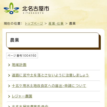
現在の位置：
トップページ
>
産業・仕事
> 農業
農業
ページ番号
1004168
地域計画
道路に泥や土を落とさないように注意しましょう
十五ケ用水土地改良区への届出・申請について
レジャー農園
北名古屋市農業委員会