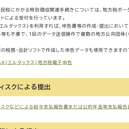
県民税にかかる特別徴収関連手続きについては、地方税ポータル
ットによる受付を行っています。
X(エルタックス)を利用すれば、申告書等の作成・提出におい
料等も不要で、1回のデータ送信操作で複数の地方公共団体(
販の税務・会計ソフトで作成した申告データも使用できますの
AX(エルタックス)地方税電子申告
ディスクによる提出
ィスクなどによる給与支払報告書または公的年金等支払報告