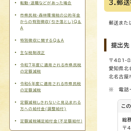
3.郵
転勤・退職などがあった場合
市県民税・森林環境税の公的年金
からの特別徴収(引き落とし)Q＆
郵送また
A
特別徴収に関するQ＆A
提出先
主な税制改正
〒481-8
令和7年度に適用される市県民税
愛知県北
の定額減税
北名古屋
令和6年度に適用される市県民税
※ 電話
の定額減税
定額減税しきれないと見込まれる
こ
方への給付金(調整給付)
総
定額減税補足給付金（不足額給付）
〒4