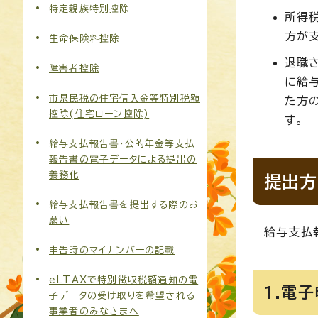
特定親族特別控除
所得
方が
生命保険料控除
退職
障害者控除
に給
市県民税の住宅借入金等特別税額
た方
控除(住宅ローン控除)
す。
給与支払報告書・公的年金等支払
報告書の電子データによる提出の
義務化
提出方
給与支払報告書を提出する際のお
願い
給与支払
申告時のマイナンバーの記載
eLTAXで特別徴収税額通知の電
1.電
子データの受け取りを希望される
事業者のみなさまへ