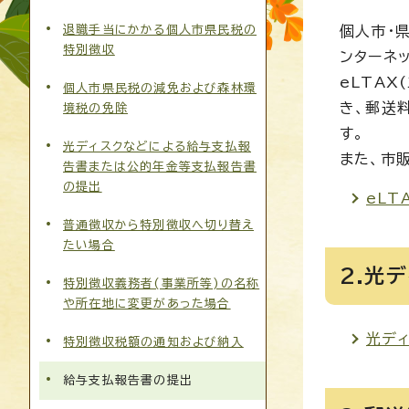
退職手当にかかる個人市県民税の
個人市・
特別徴収
ンターネ
eLTA
個人市県民税の減免および森林環
き、郵送
境税の免除
す。
光ディスクなどによる給与支払報
また、市
告書または公的年金等支払報告書
の提出
eLT
普通徴収から特別徴収へ切り替え
たい場合
2.光
特別徴収義務者(事業所等)の名称
や所在地に変更があった場合
光デ
特別徴収税額の通知および納入
給与支払報告書の提出