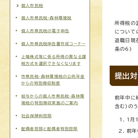
個人市民税
個人市県民税・森林環境税
所得税の
個人市県民税の電子申告
について
退職日現
個人市県民税申告書作成コーナー
条の6)
上場株式等に係る所得の異なる課
税方式を選択できなくなります
提出対
市県民税・森林環境税の公的年金
からの特別徴収制度
給与からの個人市県民税・森林環
前年中に
境税の特別徴収実施のご案内
含む)の
社会保険料控除
1月
配偶者控除と配偶者特別控除
前年