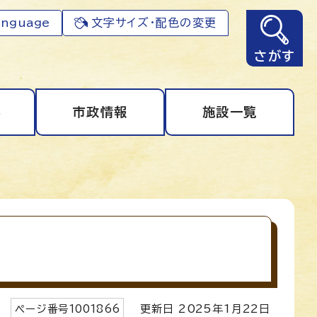
anguage
文字サイズ・配色の変更
さがす
事
市政情報
施設一覧
ページ番号
1001866
更新日
2025
年1月
22
日