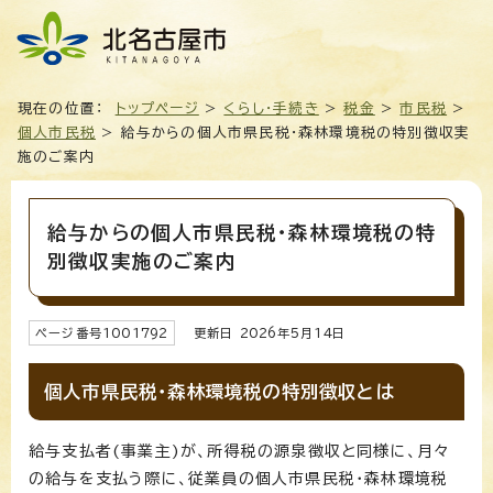
現在の位置：
トップページ
>
くらし・手続き
>
税金
>
市民税
>
個人市民税
> 給与からの個人市県民税・森林環境税の特別徴収実
施のご案内
給与からの個人市県民税・森林環境税の特
別徴収実施のご案内
ページ番号
1001792
更新日
2026
年5月
14
日
個人市県民税・森林環境税の特別徴収とは
給与支払者(事業主)が、所得税の源泉徴収と同様に、月々
の給与を支払う際に、従業員の個人市県民税・森林環境税