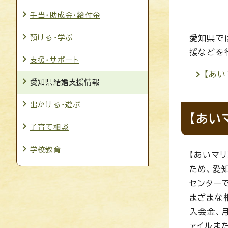
手当・助成金・給付金
預ける・学ぶ
愛知県で
援などを
支援・サポート
【あい
愛知県結婚支援情報
出かける・遊ぶ
【あい
子育て相談
学校教育
【あいマ
ため、愛
センター
まざまな
入会金、
ァイルま