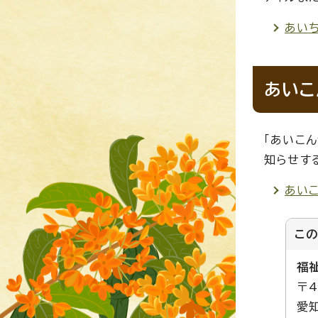
あいち
あいこ
「あいこ
知らせす
あい
こ
福
〒4
愛