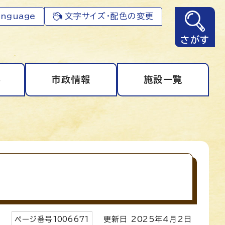
anguage
文字サイズ・配色の変更
さがす
事
市政情報
施設一覧
ページ番号
1006671
更新日
2025
年4月2日