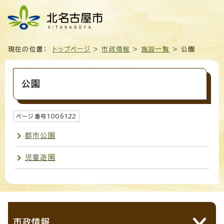
現在の位置：
トップページ
>
市政情報
>
施設一覧
> 公園
公園
ページ番号
1006122
都市公園
児童遊園
市政情報