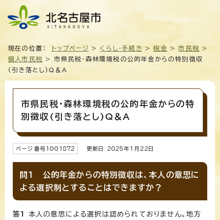
現在の位置：
トップページ
>
くらし・手続き
>
税金
>
市民税
>
個人市民税
> 市県民税・森林環境税の公的年金からの特別徴収
(引き落とし)Q＆A
市県民税・森林環境税の公的年金からの特
別徴収(引き落とし)Q＆A
ページ番号
1001872
更新日
2025
年1月
22
日
問1 公的年金からの特別徴収は、本人の意思に
よる選択制とすることはできますか？
答1
本人の意思による選択は認められておりません。地方