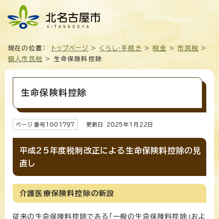
現在の位置：
トップページ
>
くらし・手続き
>
税金
>
市民税
>
個人市民税
> 生命保険料控除
生命保険料控除
ページ番号
1001797
更新日
2025
年1月
22
日
平成25年度税制改正による生命保険料控除の見
直し
介護医療保険料控除の新設
従来の生命保険料控除である「一般の生命保険料控除」およ