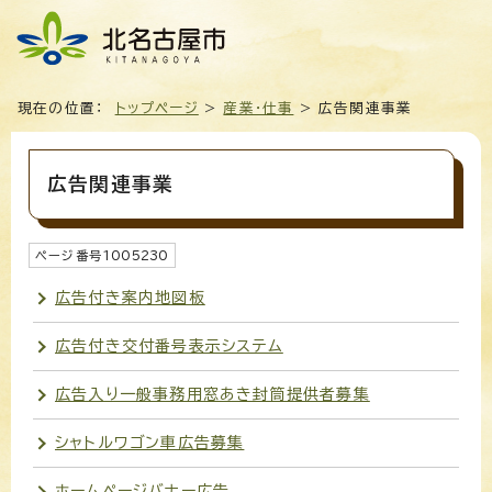
現在の位置：
トップページ
>
産業・仕事
> 広告関連事業
広告関連事業
ページ番号
1005230
広告付き案内地図板
広告付き交付番号表示システム
広告入り一般事務用窓あき封筒提供者募集
シャトルワゴン車広告募集
ホームページバナー広告