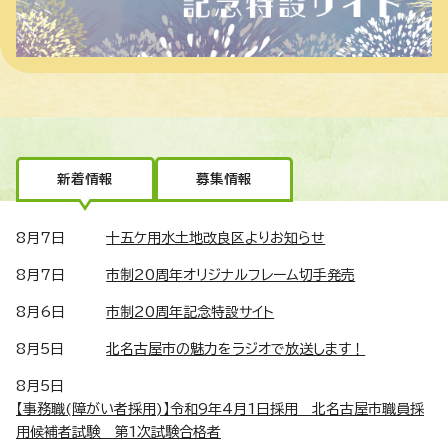
新着情報
募集情報
8月7日
十五ケ用水土地改良区よりお知らせ
8月7日
市制20周年オリジナルフレーム切手発売
8月6日
市制20周年記念特設サイト
8月5日
北名古屋市の魅力をラジオで放送します！
8月5日
【事務職(障がい者採用)】令和9年4月1日採用 北名古屋市職員採
用候補者試験 第1次試験合格者