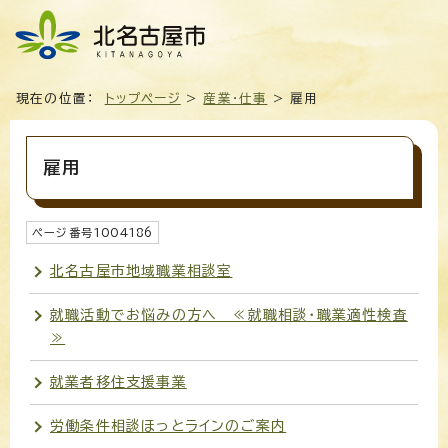
現在の位置：
トップページ
>
産業・仕事
> 雇用
雇用
ページ番号
1004186
北名古屋市地域職業相談室
就職活動でお悩みの方へ ≪就職相談・職業適性検査
≫
就業者移住支援事業
労働条件相談ほっとラインのご案内