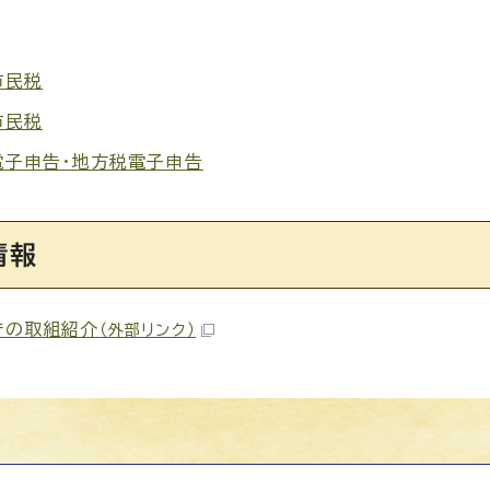
市民税
市民税
電子申告・地方税電子申告
情報
庁の取組紹介
（外部リンク）