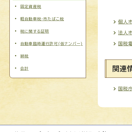
固定資産税
軽自動車税・市たばこ税
個人
税に関する証明
法人
国税
自動車臨時運行許可(仮ナンバー)
納税
関連
会計
国税