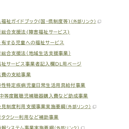
福祉ガイドブック(国・県制度等)
（外部リンク）
者総合支援法(障害福祉サービス)
を有する児童への福祉サービス
者総合支援法（地域生活支援事業）
福祉サービス事業者記入欄DL用ページ
具費の支給事業
慢性特定疾病児童日常生活用具給付事業
・中等度難聴児補聴器購入費など助成事業
後見制度利用支援事業実施要綱
（外部リンク）
者タクシー利用など補助事業
通報システム事業実施要綱
（外部リンク）