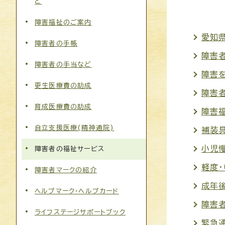
ど
障害福祉のご案内
愛知県
障害者の手帳
障害
障害者の手当など
障害
更生医療費の助成
障害
育成医療費の助成
障害
自立支援医療(精神通院)
補装
小児
障害者の福祉サービス
軽度
障害者マークの紹介
成年
ヘルプマーク・ヘルプカード
障害
ライフステージサポートブック
緊急