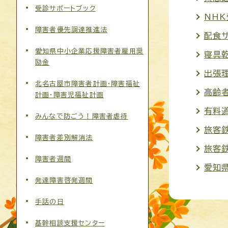
受診サポートブック
NH
障害者優先調達推進法
配食
愛知県中小企業応援障害者雇用奨
寝具
励金
出張
北名古屋市障害者計画・障害福祉
高齢
計画・障害児福祉計画
有料
みんなで防ごう！障害者虐待
旅客
障害者差別解消法
旅客
障害者週間
愛知県
発達障害啓発週間
手話の日
基幹相談支援センター