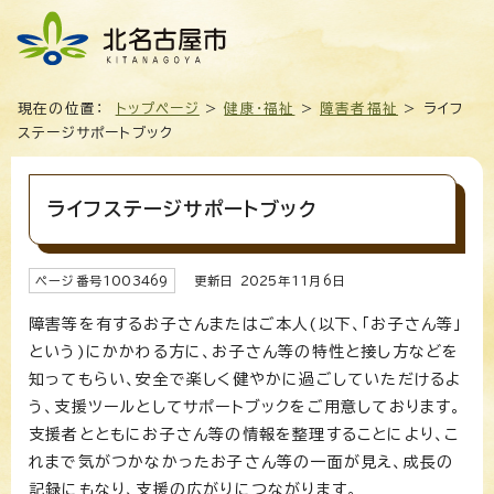
現在の位置：
トップページ
>
健康・福祉
>
障害者福祉
> ライフ
ステージサポートブック
ライフステージサポートブック
ページ番号
1003469
更新日
2025
年
11
月6日
障害等を有するお子さんまたはご本人(以下、「お子さん等」
という)にかかわる方に、お子さん等の特性と接し方などを
知ってもらい、安全で楽しく健やかに過ごしていただけるよ
う、支援ツールとしてサポートブックをご用意しております。
支援者とともにお子さん等の情報を整理することにより、こ
れまで気がつかなかったお子さん等の一面が見え、成長の
記録にもなり、支援の広がりにつながります。