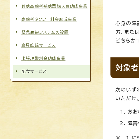
難聴高齢者補聴器購入費助成事業
高齢者タクシー料金助成事業
心身の障
方、また
緊急通報システムの設置
どちらか
寝具乾燥サービス
出張理髪料金助成事業
対象者
配食サービス
次のいず
いただけ
おお
障害
※ 1.