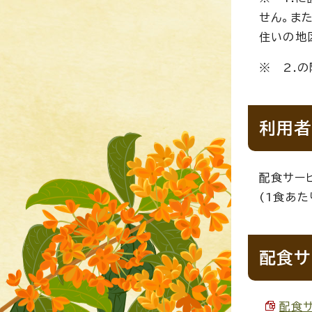
せん。ま
住いの地
※ 2.
利用者
配食サー
(1食あ
配食サ
配食サ