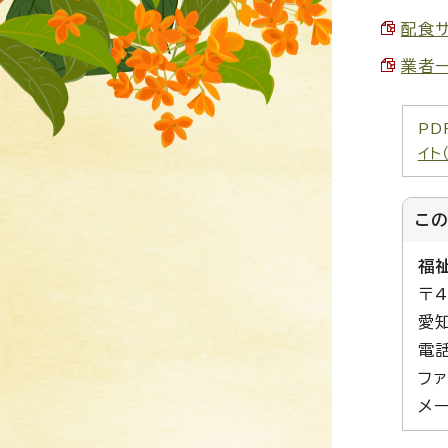
配食サ
業者一
PD
イト
こ
福
〒4
愛
電話
ファ
メー