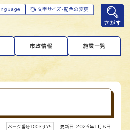
anguage
文字サイズ・配色の変更
さがす
事
市政情報
施設一覧
ページ番号
1003975
更新日
2026
年1月8日