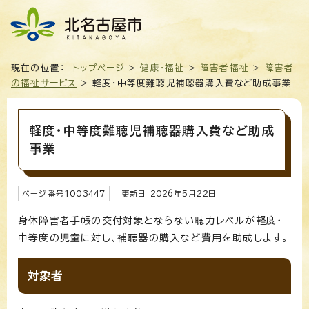
現在の位置：
トップページ
>
健康・福祉
>
障害者福祉
>
障害者
の福祉サービス
> 軽度・中等度難聴児補聴器購入費など助成事業
軽度・中等度難聴児補聴器購入費など助成
事業
ページ番号
1003447
更新日
2026
年5月
22
日
身体障害者手帳の交付対象とならない聴力レベルが軽度・
中等度の児童に対し、補聴器の購入など費用を助成します。
対象者