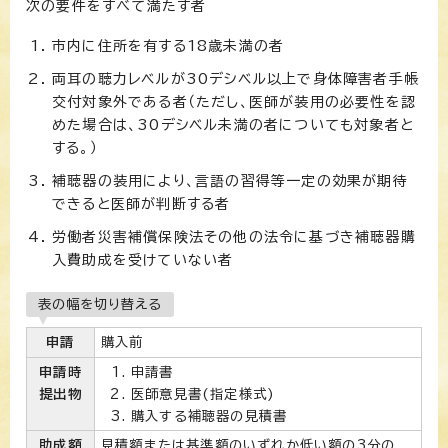
次の要件をすべて満たす者
市内に住所を有する18歳未満の者
両耳の聴力レベルが30デシベル以上で身体障害者手帳
交付対象外である者（ただし、医師が装用の必要性を認
めた場合は、30デシベル未満の者についても対象者と
する。）
補聴器の装用により、言語の習得等一定の効果が期待
できると医師が判断する者
労働者災害補償保険法その他の法令に基づき補聴器購
入費助成を受けていない者
表の幅を切り替える
申請
購入前
申請時
申請書
提出物
医師意見書(指定様式)
購入する補聴器の見積書
助成額
見積額または基準額のいずれか低い額の3分の