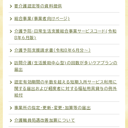
要介護認定等の資料提供
総合事業(事業者向けページ)
介護予防・日常生活支援総合事業サービスコード(令和
8年6月版)
介護予防支援請求書（令和8年6月分～）
訪問介護(生活援助中心型)の回数が多いケアプランの
届出
認定有効期間の半数を超える短期入所サービス利用に
関する届出および軽度者に対する福祉用具貸与の例外
給付
事業所の指定・更新・変更・加算等の届出
介護職員処遇改善加算について