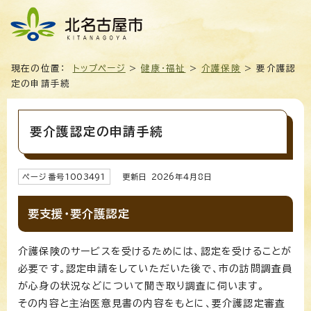
現在の位置：
トップページ
>
健康・福祉
>
介護保険
> 要介護認
定の申請手続
要介護認定の申請手続
ページ番号
1003491
更新日
2026
年4月8日
要支援・要介護認定
介護保険のサービスを受けるためには、認定を受けることが
必要です。認定申請をしていただいた後で、市の訪問調査員
が心身の状況などについて聞き取り調査に伺います。
その内容と主治医意見書の内容をもとに、要介護認定審査