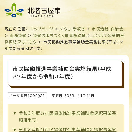
現在の位置：
トップページ
>
くらし・手続き
>
市民活動・自治会
>
市民協働
>
協働のまちづくり事業補助金
>
これまでの補助金
採択結果はこちら
> 市民協働推進事業補助金実施結果(平成27
年度から令和3年度)
市民協働推進事業補助金実施結果(平成
27年度から令和3年度)
ページ番号
1005988
更新日
2025
年
11
月
11
日
令和3年度分市民協働推進事業補助金採択事業実
施結果等
令和2年度分市民協働推進事業補助金採択事業実