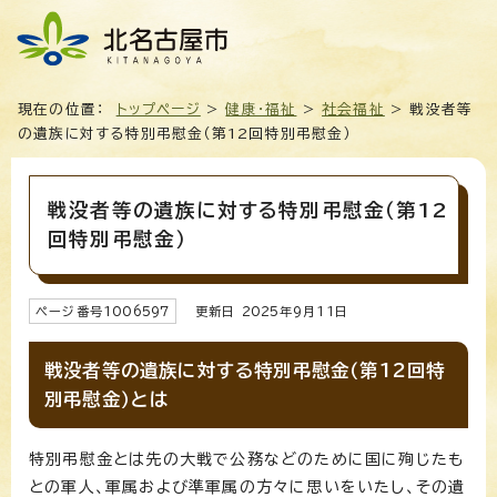
現在の位置：
トップページ
>
健康・福祉
>
社会福祉
> 戦没者等
の遺族に対する特別弔慰金（第12回特別弔慰金）
戦没者等の遺族に対する特別弔慰金（第12
回特別弔慰金）
ページ番号
1006597
更新日
2025
年9月
11
日
戦没者等の遺族に対する特別弔慰金（第12回特
別弔慰金）とは
特別弔慰金とは先の大戦で公務などのために国に殉じたも
との軍人、軍属および準軍属の方々に思いをいたし、その遺