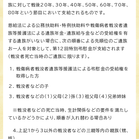
族に対して戦後20年、30年、40年、50年、60年、70年、
80年という節目において支給されるものです。
恩給法による公務扶助料・特例扶助料や戦傷病者戦没者遺
族等援護法による遺族年金・遺族給与金などの受給権を有
する遺族がいない場合に、次の順番による先順位のご遺族
お一人を対象として、第12回特別弔慰金が支給されます
（戦没者死亡当時のご遺族に限ります）。
戦傷病者戦没者遺族等援護法による弔慰金の受給権を
取得した方
戦没者などの子
戦没者などの（1）父母（2）孫（3）祖父母（4）兄弟姉妹
※戦没者などの死亡当時、生計関係などの要件を満たし
ているかどうかにより、順番が入れ替わる場合あり
4.上記1から3以外の戦没者などの三親等内の親族（甥、
姪）