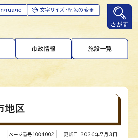
anguage
文字サイズ・配色の変更
さがす
事
市政情報
施設一覧
市地区
ページ番号
1004002
更新日
2026
年7月3日