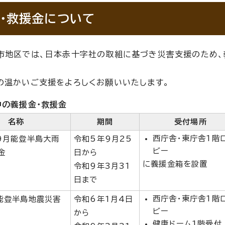
・救援金について
市地区では、日本赤十字社の取組に基づき災害支援のため、
の温かいご支援をよろしくお願いいたします。
中の義援金・救援金
名称
期間
受付場所
西庁舎・東庁舎1階
9月能登半島大雨
令和5年9月25
ビー
金
日から
に義援金箱を設置
令和9年3月31
日まで
西庁舎・東庁舎1階
能登半島地震災害
令和6年1月4日
ビー
から
健康ドーム1階受付