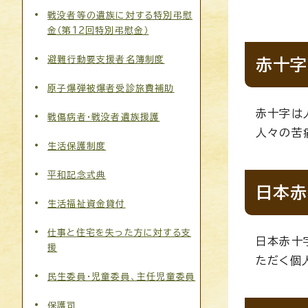
戦没者等の遺族に対する特別弔慰
金（第12回特別弔慰金）
避難行動要支援者名簿制度
赤十字
原子爆弾被爆者受診旅費補助
赤十字は
戦傷病者・戦没者遺族援護
人々の苦
生活保護制度
平和記念式典
日本赤
生活福祉資金貸付
仕事と住宅を失った方に対する支
日本赤十
援
ただく個
民生委員・児童委員、主任児童委員
保護司