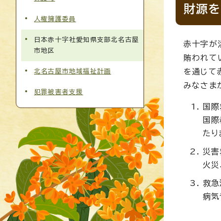
財源を
人権擁護委員
日本赤十字社愛知県支部北名古屋
赤十字が
市地区
賄われて
を通じて
北名古屋市地域福祉計画
みなさま
犯罪被害者支援
国際
国際
たり
災害
火災
救急
病気