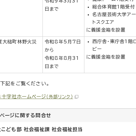
令和9年3月31
総合体育館1階受付
日まで
名古屋芸術大学ア
トスクエア
に義援金箱を設置
西庁舎・東庁舎1階
度大槌町林野火災
令和8年5月7日
ビー
から
に義援金箱を設置
令和8年8月31
日まで
、下記をご覧ください。
赤十字社ホームページ
（外部リンク）
のページに関する
問合せ
祉こども部 社会福祉課 社会福祉担当