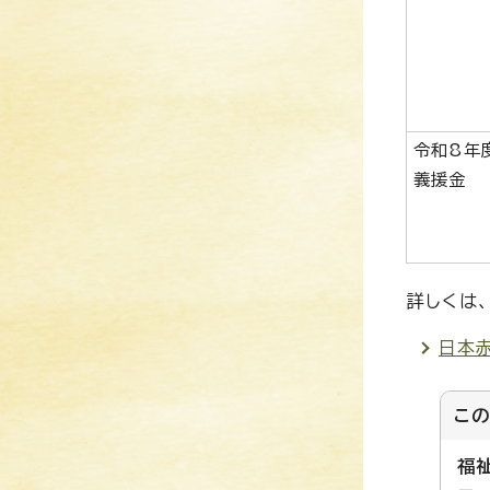
令和8年
義援金
詳しくは
日本
こ
福