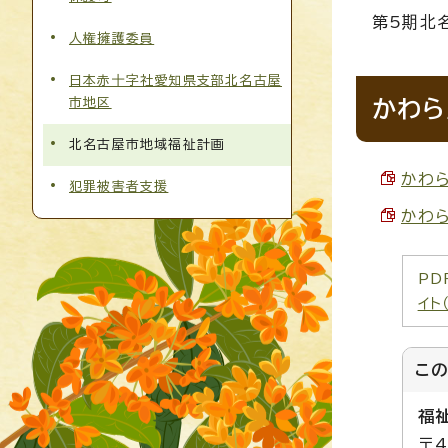
第5期北
人権擁護委員
日本赤十字社愛知県支部北名古屋
市地区
かわら
北名古屋市地域福祉計画
かわら
犯罪被害者支援
かわら
PD
イト
こ
福
〒4