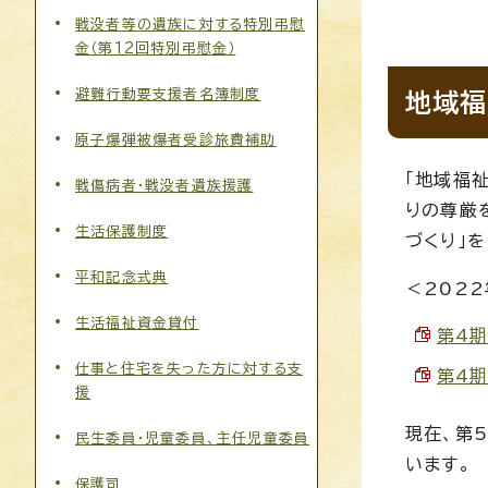
戦没者等の遺族に対する特別弔慰
金（第12回特別弔慰金）
避難行動要支援者名簿制度
地域福
原子爆弾被爆者受診旅費補助
「地域福
戦傷病者・戦没者遺族援護
りの尊厳
生活保護制度
づくり」
平和記念式典
＜202
生活福祉資金貸付
第4期
仕事と住宅を失った方に対する支
第4期
援
現在、第
民生委員・児童委員、主任児童委員
います。
保護司