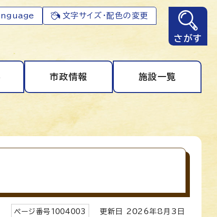
anguage
文字サイズ・配色の変更
さがす
事
市政情報
施設一覧
ページ番号
1004003
更新日
2026
年8月3日