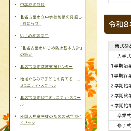
中学校の制服
北名古屋市立中学校制服の見直し
令和8
(お知らせ)
いじめ相談窓口
儀式な
「北名古屋市いじめ防止基本方針」
の策定
入学
1学期始
北名古屋市教育支援センター
1学期終
地域ぐるみで子どもを育てる コ
ミュニティ・スクール
2学期始
2学期終
北名古屋市版コミュニティ・スクー
ル
3学期始
卒業
外国人児童生徒のための就学ガイ
ドブック
修了