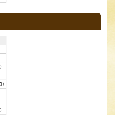
)
日)
)