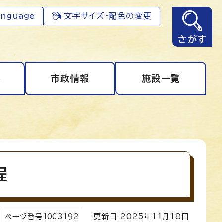
anguage
文字サイズ・配色の変更
さがす
事
市政情報
施設一覧
程
ページ番号
1003192
更新日
2025
年
11
月
18
日