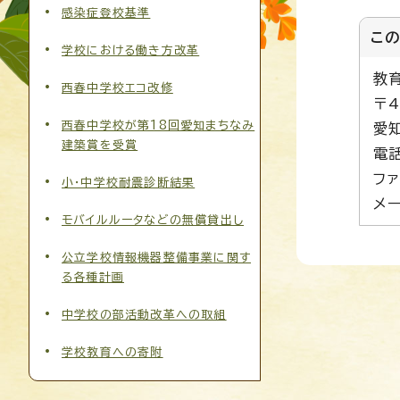
感染症登校基準
こ
学校における働き方改革
教
西春中学校エコ改修
〒4
西春中学校が第18回愛知まちなみ
愛
建築賞を受賞
電話
ファ
小・中学校耐震診断結果
メー
モバイルルータなどの無償貸出し
公立学校情報機器整備事業に関す
る各種計画
中学校の部活動改革への取組
学校教育への寄附