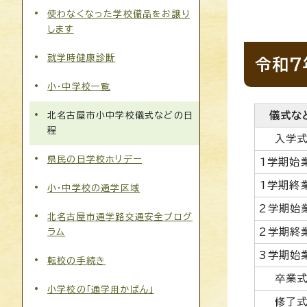
使わなくなった学校備品をお譲り
します
就学時健康診断
令和7
小・中学校一覧
儀式な
北名古屋市小中学校儀式などの日
程
入学
県民の日学校ホリデー
1学期始
1学期終
小・中学校の通学区域
2学期始
北名古屋市通学路交通安全プログ
2学期終
ラム
3学期始
転校の手続き
卒業
小学校の「通学用かばん」
修了