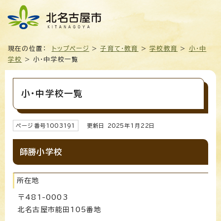
現在の位置：
トップページ
>
子育て・教育
>
学校教育
>
小・中
学校
> 小・中学校一覧
小・中学校一覧
ページ番号
1003191
更新日
2025
年1月
22
日
師勝小学校
所在地
〒481-0003
北名古屋市能田105番地