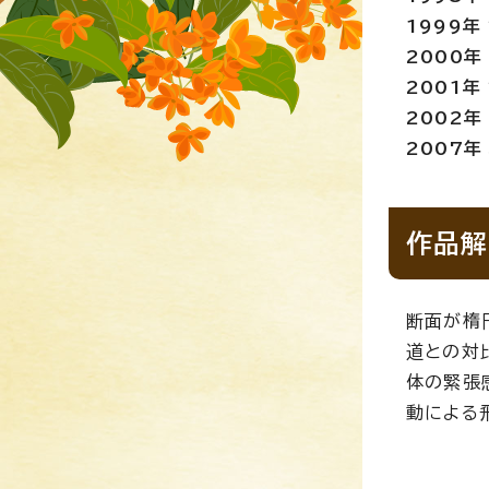
1999年
2000
2001年
2002
2007
作品解
断面が楕
道との対
体の緊張
動による