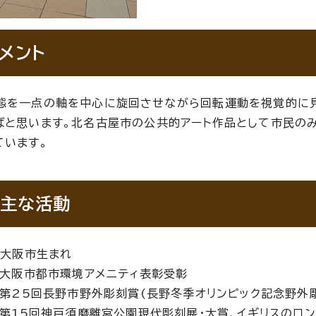
メント
態を一点の軸を中心に旋回させながら回転運動を視覚的に見
ばと思います。北名古屋市の公共的アート作品として市民の
ています。
主な活動
年
大阪市生まれ
大阪市都市環境アメニティ表彰受彰
第25回長野市野外彫刻賞(長野冬季オリンピック記念野外
第15回神戸須磨離宮公園現代彫刻展・大賞、イギリスのロン