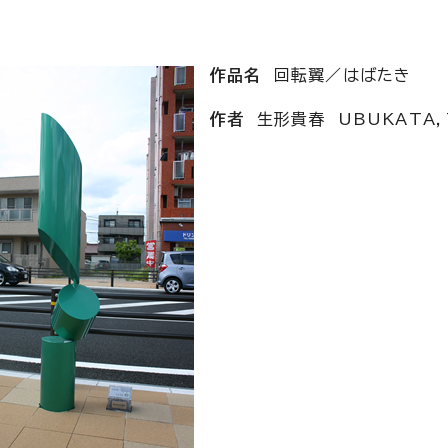
作品名
回転翼／はばたき
作者
生形貴春 UBUKATA，