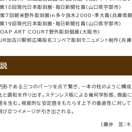
第18回現代日本彫刻展・毎日新聞社賞(山口県宇部市)
年
第7回朝来野外彫刻展in多々良木2000・準大賞(兵庫県朝
第19回現代日本彫刻展・毎日新聞社賞(山口県宇部市)
年
OAP ART COURT野外彫刻個展(大阪市)
年
JR加古川駅前広場指名コンペで彫刻モニュメント制作(兵
説
円形である三つのパーツを点で繋ぎ、一本の柱のように構成
比と調和を作り出す。ステンレス板による幾何学形態、側面
感を生む。視覚的な安定感をもたらす上下の垂直性に対して
飛び立つイメージが引き出される。
(藤井 匡：