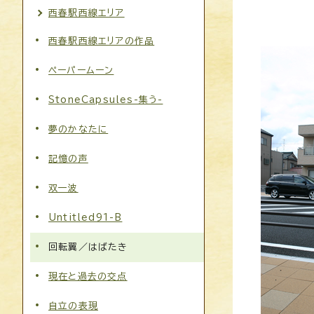
西春駅西線エリア
西春駅西線エリアの作品
ペーパームーン
StoneCapsules-集う-
夢のかなたに
記憶の声
双一波
Untitled91-B
回転翼／はばたき
現在と過去の交点
自立の表現