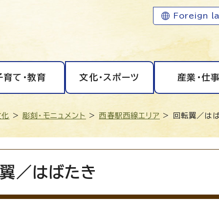
Foreign l
子育て・教育
文化・スポーツ
産業・仕
文化
>
彫刻・モニュメント
>
西春駅西線エリア
> 回転翼／は
翼／はばたき