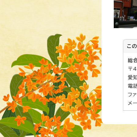
こ
総
〒4
愛
電話
ファ
メー