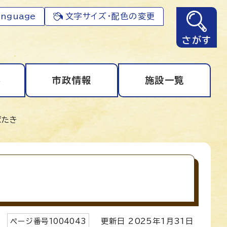
anguage
文字サイズ・配色の変更
さがす
事
市政情報
施設一覧
ばたき
ページ番号
1004043
更新日
2025
年1月
31
日