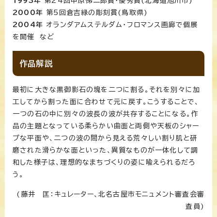
1993年
第24回中原悌二郎賞・優秀賞(北海道旭川市)
2000年
第5回倉吉緑の彫刻賞(鳥取県)
2004年
オランダアムステルダム・フロマンス画廊で個展
を開催 など
作品解説
最初に大きな黒御影石の塊を二つに割る。それを別々に加
工してから割った面に合わせて元に戻す。こうすることで、
一つの石の中に別々の波長の波が共存することになる。作
品の主題となっている柔らかい曲面と両側や天板のシャー
プな平面や、二つの波の間から見える荒々しい割り肌と研
磨された滑らかな面といった、異質なものが一体化して調
和した様子は、理想的なまちづくりの姿に喩えられるだろ
う。
(藤井 匡：キュレーター、北名古屋市モニュメント審査会審
査員)