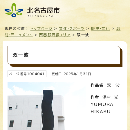
現在の位置：
トップページ
>
文化・スポーツ
>
歴史・文化
>
彫
刻・モニュメント
>
西春駅西線エリア
> 双一波
双一波
ページ番号
1004041
更新日
2025
年1月
31
日
作品名
双一波
作者
湯村 光
YUMURA，
HIKARU