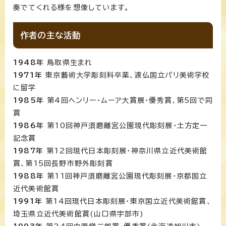
奏でてくれる様を想像しています。
作者の主な活動
1948年
鳥取県生まれ
1971年
東京藝術大学彫刻科卒業、渡仏国立パリ美術学校
に留学
1985年
第4回ヘンリー・ムーア大賞展・優秀賞、第5回で同
賞
1986年
第10回神戸須磨離宮公園現代彫刻展・土方定一
記念賞
1987年
第12回現代日本彫刻展・神奈川県立近代美術館
賞、第15回長野市野外彫刻賞
1988年
第11回神戸須磨離宮公園現代彫刻展・京都国立
近代美術館賞
1991年
第14回現代日本彫刻展・東京国立近代美術館賞、
埼玉県立近代美術館賞(山口県宇部市)