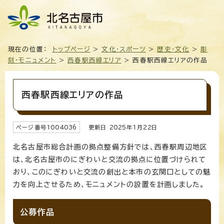
現在の位置：
トップページ
>
文化・スポーツ
>
歴史・文化
>
彫
刻・モニュメント
>
西春駅西線エリア
> 西春駅西線エリアの作品
西春駅西線エリアの作品
ページ番号
1004036
更新日
2025
年1月
22
日
北名古屋市総合計画の拠点整備方針では、西春駅周辺地区
は、北名古屋市のにぎわいと交流の拠点に位置づけられて
おり、このにぎわいと交流の創出と本市の玄関口としての魅
力を向上させるため、モニュメントの設置を計画しました。
公募作品