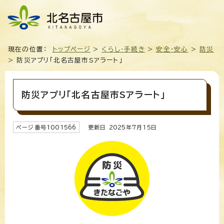
現在の位置：
トップページ
>
くらし・手続き
>
安全・安心
>
防災
> 防災アプリ「北名古屋市Sアラート」
防災アプリ「北名古屋市Sアラート」
ページ番号
1001566
更新日
2025
年7月
15
日