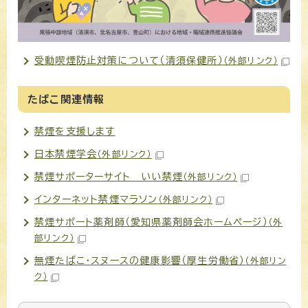
受動喫煙防止対策について（清須保健所）
（外部リンク）
たばこ関連情報
禁煙を支援します
日本禁煙学会
（外部リンク）
禁煙サポーターサイト いい禁煙
（外部リンク）
インターネット禁煙マラソン
（外部リンク）
禁煙サポート薬剤師（愛知県薬剤師会ホームページ）
（外
部リンク）
無煙たばこ・スヌースの健康影響（厚生労働省）
（外部リン
ク）