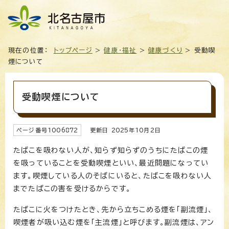
現在の位置：
トップページ
>
健康・福祉
>
健康づくり
> 受動喫
煙について
受動喫煙について
ページ番号
1006872
更新日
2025
年
10
月2日
たばこを吸わない人が、知らず知らずのうちにたばこの煙
を吸っていることを受動喫煙といい、最近問題になってい
ます。喫煙している人のそばにいると、たばこを吸わない人
までたばこの害を受けるからです。
たばこに火をつけたとき、先から立ちこめる煙を「副流煙」、
喫煙者が吸い込む煙を「主流煙」と呼びます。副流煙は、アン