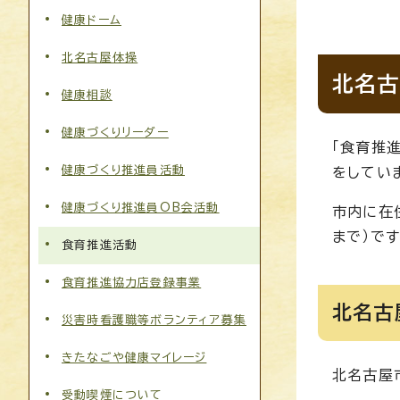
健康ドーム
北名古屋体操
北名古
健康相談
健康づくりリーダー
「食育推
健康づくり推進員活動
をしてい
健康づくり推進員OB会活動
市内に在
まで）です
食育推進活動
食育推進協力店登録事業
北名古
災害時看護職等ボランティア募集
きたなごや健康マイレージ
北名古屋
受動喫煙について