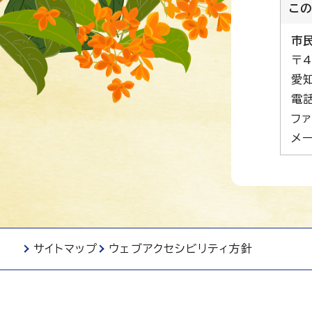
こ
市
〒4
愛
電話
ファ
メー
サイトマップ
ウェブアクセシビリティ方針