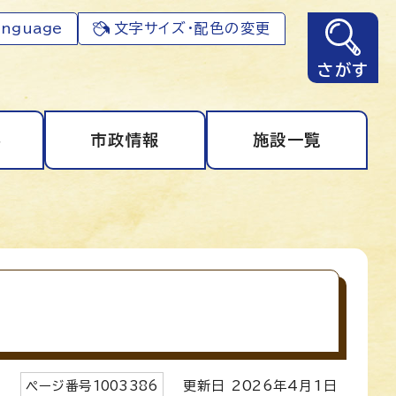
anguage
文字サイズ・配色の変更
さがす
事
市政情報
施設一覧
ページ番号
1003386
更新日
2026
年4月1日