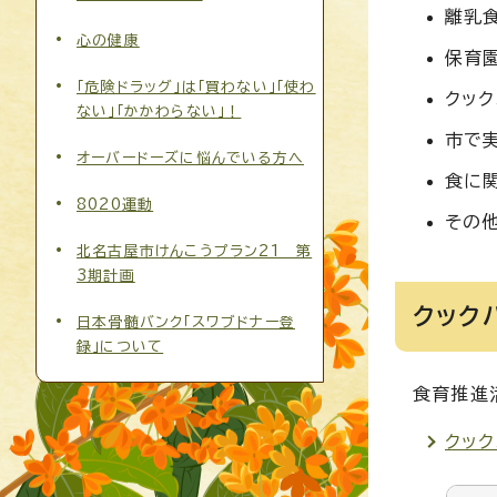
離乳
心の健康
保育
「危険ドラッグ」は「買わない」「使わ
クッ
ない」「かかわらない」！
市で
オーバードーズに悩んでいる方へ
食に
8020運動
その
北名古屋市けんこうプラン21 第
3期計画
クック
日本骨髄バンク「スワブドナー登
録」について
食育推進
クッ