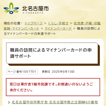
現在の位置：
トップページ
>
くらし・手続き
>
住民票・戸籍・印鑑
登録・マイナンバーカード
>
マイナンバーカード
> 職員の訪問によ
るマイナンバーカードの申請サポート
職員の訪問によるマイナンバーカードの申
請サポート
ページ番号
1001701
更新日
2025
年9月
10
日
窓口は東庁舎1階市民課です。お間違いのないようご
来庁ください。
北名古屋市役所東庁舎 北名古屋市熊之庄御榊60番地