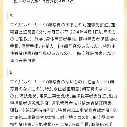
以下からAを1点またはBを2点
A
マイナンバーカード(顔写真のあるもの)、運転免許証、運
転経歴証明書(交付年月日が平成24年4月1日以降のも
のに限る。)、旅券、身体障害者手帳、精神障害者保健福祉
手帳、療育手帳、在留カード(顔写真のあるもの)、特別永
住者証明書(顔写真のあるもの)、一時庇護許可書または
仮滞在許可書
B
マイナンバーカード(顔写真のないもの)、在留カード(顔
写真のないもの)、特別永住者証明書(顔写真のないも
の)、海技免状、電気工事士免状、無線従事者免許証、動力
車操縦者運転免許証、運航管理者技能検定合格証明書、
猟銃・空気銃所持許可証、特種電気工事資格者認定証、認
定電気工事従事者認定証、耐空検査員の証、航空従事者
技能証明書、宅地建物取引士証、船員手帳、戦傷病者手