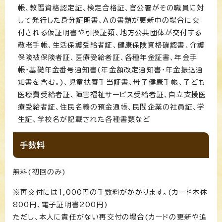
帳、教習資格認定証、検定合格証、官公署がその職員に対
して発行した身分証明書、Aの書類が更新中の場合に交
付される仮証明書や引換証類、地方公共団体が交付する
敬老手帳、生活保護受給者証、健康保険資格確認書、介護
保険被保険者証、医療受給者証、各種年金証書、年金手
帳・基礎年金番号通知書(年金額改定通知書・年金振込通
知書を含む。)、児童扶養手当証書、母子健康手帳、子ども
医療費受給者証、障害福祉サービス受給者証、自立支援医
療受給者証、住民名義の預金通帳、民間企業の社員証、学
生証、学校名が記載された各種書類など
手数料
無料(初回のみ)
※再交付には1,000円の手数料がかかります。(カード本体
800円、電子証明書200円)
ただし、本人に責任がない再交付の場合(カードの更新や追