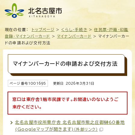
現在の位置：
トップページ
>
くらし・手続き
>
住民票・戸籍・印鑑
登録・マイナンバーカード
>
マイナンバーカード
> マイナンバーカー
ドの申請および交付方法
マイナンバーカードの申請および交付方法
ページ番号
1001695
更新日
2026
年3月
31
日
窓口は東庁舎1階市民課です。お間違いのないようご
来庁ください。
北名古屋市役所東庁舎 北名古屋市熊之庄御榊60番地
(Googleマップが開きます)
（外部リンク）