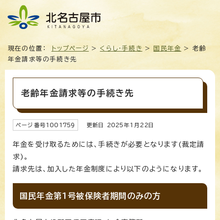
現在の位置：
トップページ
>
くらし・手続き
>
国民年金
> 老齢
年金請求等の手続き先
老齢年金請求等の手続き先
ページ番号
1001759
更新日
2025
年1月
22
日
年金を受け取るためには、手続きが必要となります(裁定請
求)。
請求先は、加入した年金制度により以下のようになります。
国民年金第1号被保険者期間のみの方