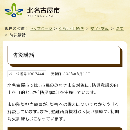
現在の位置：
トップページ
>
くらし・手続き
>
安全・安心
>
防災
> 防災講話
防災講話
ページ番号
1007444
更新日
2026
年6月
12
日
北名古屋市では、市民のみなさまを対象に、防災意識の向
上を目的とした「防災講話」を実施しています。
市の防災担当職員が、災害への備えについてわかりやすく
解説しています。また、避難所資機材取り扱い訓練や、初期
消火訓練もおこなっています。