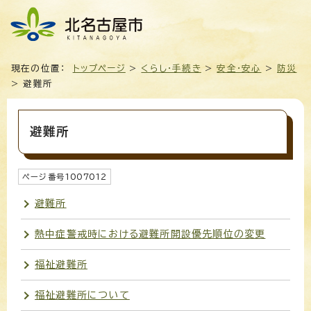
現在の位置：
トップページ
>
くらし・手続き
>
安全・安心
>
防災
> 避難所
避難所
ページ番号
1007012
避難所
熱中症警戒時における避難所開設優先順位の変更
福祉避難所
福祉避難所について