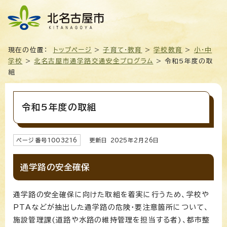
現在の位置：
トップページ
>
子育て・教育
>
学校教育
>
小・中
学校
>
北名古屋市通学路交通安全プログラム
> 令和5年度の取
組
令和5年度の取組
ページ番号
1003216
更新日
2025
年2月
26
日
通学路の安全確保
通学路の安全確保に向けた取組を着実に行うため、学校や
PTAなどが抽出した通学路の危険・要注意箇所について、
施設管理課(道路や水路の維持管理を担当する者)、都市整