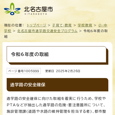
現在の位置：
トップページ
>
子育て・教育
>
学校教育
>
小・中
学校
>
北名古屋市通学路交通安全プログラム
> 令和6年度の取
組
令和6年度の取組
ページ番号
1005999
更新日
2025
年2月
26
日
通学路の安全確保
通学路の安全確保に向けた取組を着実に行うため、学校や
PTAなどが抽出した通学路の危険・要注意箇所について、
施設管理課(道路や水路の維持管理を担当する者)、都市整