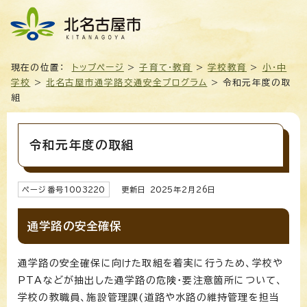
現在の位置：
トップページ
>
子育て・教育
>
学校教育
>
小・中
学校
>
北名古屋市通学路交通安全プログラム
> 令和元年度の取
組
令和元年度の取組
ページ番号
1003220
更新日
2025
年2月
26
日
通学路の安全確保
通学路の安全確保に向けた取組を着実に行うため、学校や
PTAなどが抽出した通学路の危険・要注意箇所について、
学校の教職員、施設管理課(道路や水路の維持管理を担当