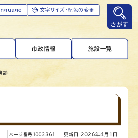
anguage
文字サイズ・配色の変更
さがす
事
市政情報
施設一覧
検診
ページ番号
1003361
更新日
2026
年4月1日