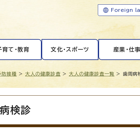
Foreign l
子育て・教育
文化・スポーツ
産業・仕
予防接種
>
大人の健康診査
>
大人の健康診査一覧
> 歯周病
病検診