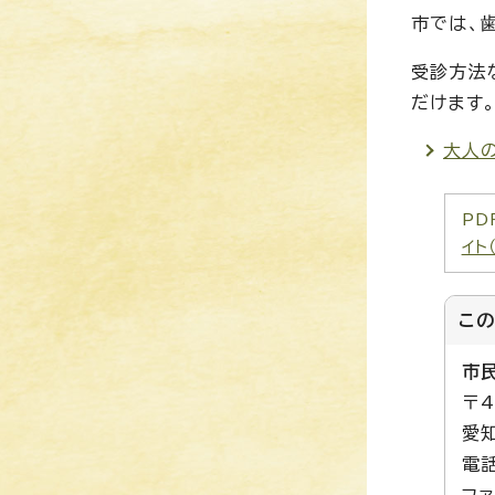
市では、
受診方法
だけます
大人の
PD
イト
こ
市
〒4
愛
電話
ファ