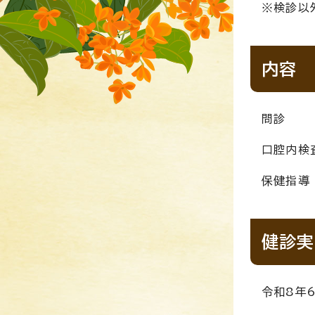
※検診以
内容
問診
口腔内検
保健指導
健診実
令和8年