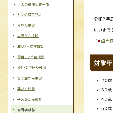
大人の健康診査一覧
ヤング特定健診
令和8年
胃がん検診
いつまで
大腸がん検診
歯周病
肺がん・結核検診
骨粗しょう症検診
対象年
B型・C型肝炎検診
前立腺がん検診
20歳
乳がん検診
30歳
40歳
子宮頸がん検診
50歳
歯周病検診