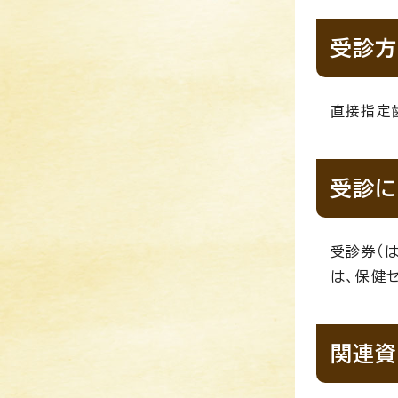
受診方
直接指定
受診に
受診券（
は、保健
関連資