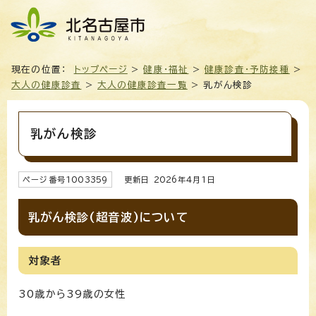
現在の位置：
トップページ
>
健康・福祉
>
健康診査・予防接種
>
大人の健康診査
>
大人の健康診査一覧
> 乳がん検診
乳がん検診
ページ番号
1003359
更新日
2026
年4月1日
乳がん検診(超音波)について
対象者
30歳から39歳の女性