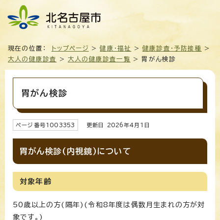
現在の位置：
トップページ
>
健康・福祉
>
健康診査・予防接種
>
大人の健康診査
>
大人の健康診査一覧
> 胃がん検診
胃がん検診
ページ番号
1003353
更新日
2026
年4月1日
胃がん検診(内視鏡)について
対象年齢
50歳以上の方(隔年)(令和8年度は偶数月生まれの方が対
象です。)