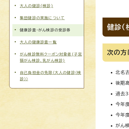
大人の健診(検診)
集団健診の実施について
健診(
健康診査・がん検診の受診券
大人の健康診査一覧
次の方
がん検診無料クーポン対象者(子宮
頸がん検診、乳がん検診)
北名
自己負担金の免除（大人の健診（検
診））
後期
過去
今年
今年
がん検