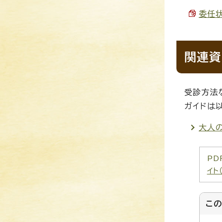
委任状
関連資
受診方法
ガイドは
大人の
PD
イト
こ