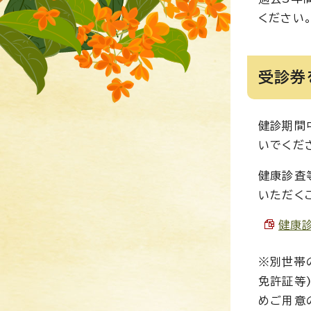
ください
受診券
健診期間
いでくだ
健康診査
いただく
健康診
※別世帯
免許証等
めご用意