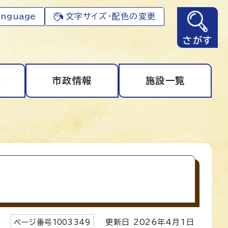
anguage
文字サイズ・配色の変更
さがす
事
市政情報
施設一覧
ページ番号
1003349
更新日
2026
年4月1日