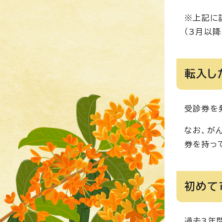
※上記に
（3月以
転入し
受診券を
なお、が
券を持っ
初めて
過去3年