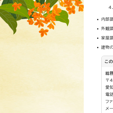
内部
外観
家屋
建物
こ
総
〒4
愛
電話
ファ
メー