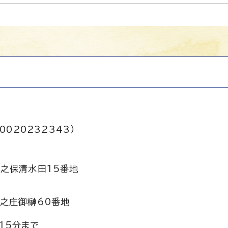
0020232343）
之保清水田15番地
之庄御榊60番地
15分まで