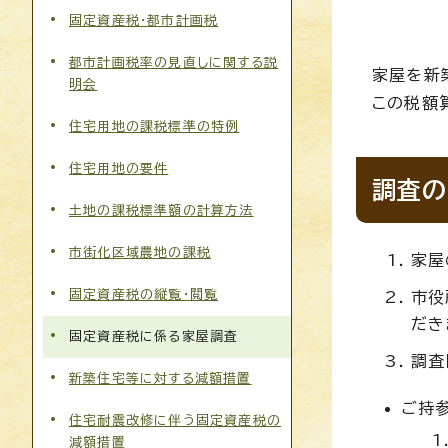
固定資産税・都市計画税
都市計画税率の見直しに関する説
家屋を新
明会
この税額
住宅用地の課税標準の特例
住宅用地の要件
調査の
土地の課税標準額の計算方法
市街化区域農地の課税
家屋
固定資産税の縦覧・閲覧
市役
だき
固定資産税に係る家屋調査
調査
新築住宅等に対する減額措置
ご持
住宅耐震改修に伴う固定資産税の
減額措置