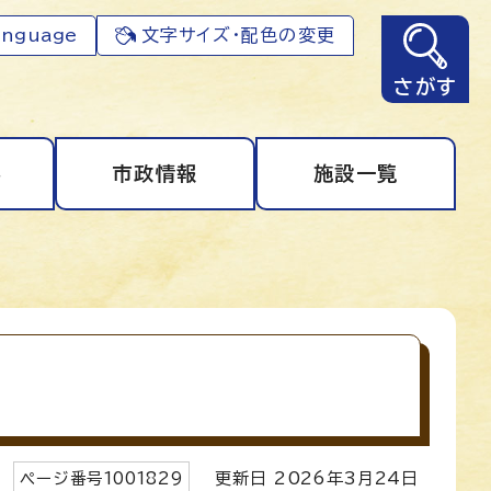
anguage
文字サイズ・配色の変更
さがす
事
市政情報
施設一覧
ページ番号
1001829
更新日
2026
年3月
24
日