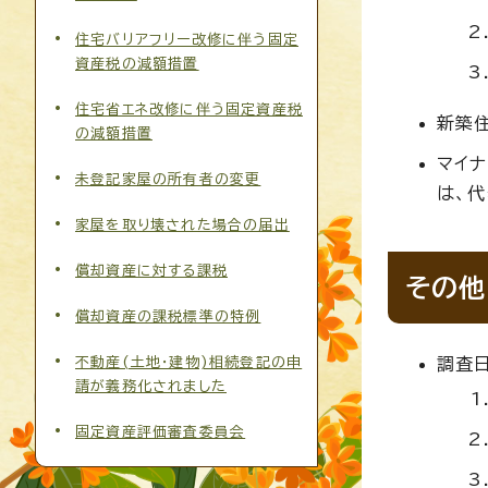
住宅バリアフリー改修に伴う固定
資産税の減額措置
住宅省エネ改修に伴う固定資産税
新築
の減額措置
マイ
未登記家屋の所有者の変更
は、代
家屋を取り壊された場合の届出
償却資産に対する課税
その他
償却資産の課税標準の特例
不動産(土地・建物)相続登記の申
調査
請が義務化されました
固定資産評価審査委員会