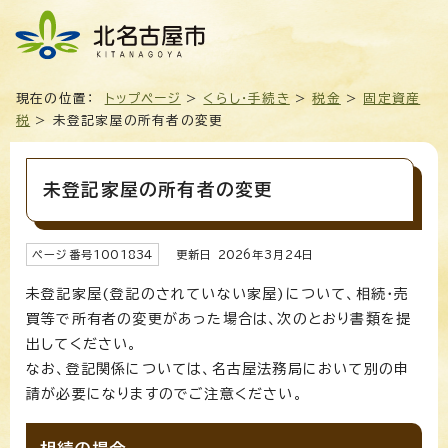
現在の位置：
トップページ
>
くらし・手続き
>
税金
>
固定資産
税
> 未登記家屋の所有者の変更
未登記家屋の所有者の変更
ページ番号
1001834
更新日
2026
年3月
24
日
未登記家屋(登記のされていない家屋)について、相続・売
買等で所有者の変更があった場合は、次のとおり書類を提
出してください。
なお、登記関係については、名古屋法務局において別の申
請が必要になりますのでご注意ください。