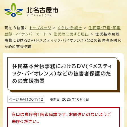
現在の位置：
トップページ
>
くらし・手続き
>
住民票・戸籍・印鑑
登録・マイナンバーカード
>
住民票に関する届出
> 住民基本台帳
事務におけるDV(ドメスティック・バイオレンス)などの被害者保護の
ための支援措置
住民基本台帳事務におけるDV(ドメスティ
ック・バイオレンス)などの被害者保護のた
めの支援措置
ページ番号
1001712
更新日
2025
年
10
月9日
窓口は東庁舎1階市民課です。お間違いのないようご
来庁ください。