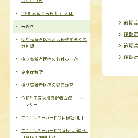
のかかり方
「後期高齢者医療制度」とは
後期
保険料
後期
後期高齢者医療の医療機関等での
後期
負担額
後期
後期高齢者医療の給付の内容
協定保養所
後期高齢者医療の健康診査
令和8年度後期高齢者医療コール
センター
マイナンバーカードの保険証利用
マイナンバーカードの健康保険証利
用登録の解除申請