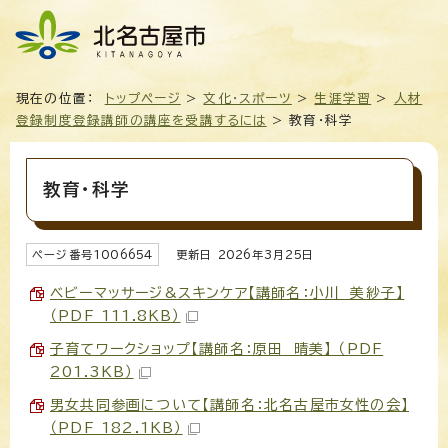
現在の位置：
トップページ
>
文化・スポーツ
>
生涯学習
>
人材
登録制度登録講師の講座を受講するには
> 教育・科学
教育・科学
ページ番号
1006654
更新日
2026
年3月
25
日
ベビーマッサージ&スキンケア【講師名：小川 美紗子】
（PDF 111.8KB）
子育てワークショップ【講師名：原田 晴美】 （PDF
201.3KB）
男女共同参画について【講師名：北名古屋市女性の会】
（PDF 182.1KB）