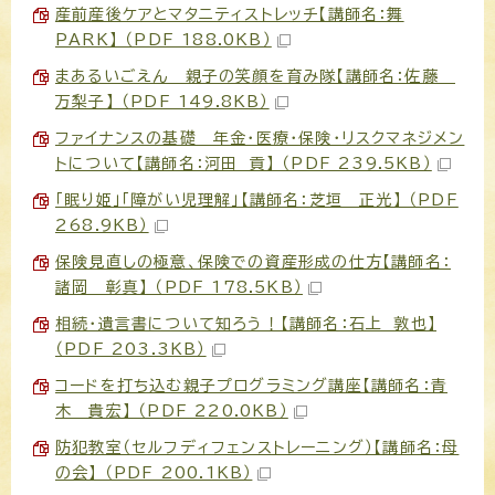
産前産後ケアとマタニティストレッチ【講師名：舞
PARK】 （PDF 188.0KB）
まあるいごえん 親子の笑顔を育み隊【講師名：佐藤
万梨子】 （PDF 149.8KB）
ファイナンスの基礎 年金・医療・保険・リスクマネジメン
トについて【講師名：河田 貢】 （PDF 239.5KB）
「眠り姫」「障がい児理解」【講師名：芝垣 正光】 （PDF
268.9KB）
保険見直しの極意、保険での資産形成の仕方【講師名：
諸岡 彰真】 （PDF 178.5KB）
相続・遺言書について知ろう！【講師名：石上 敦也】
（PDF 203.3KB）
コードを打ち込む親子プログラミング講座【講師名：青
木 貴宏】 （PDF 220.0KB）
防犯教室（セルフディフェンストレーニング）【講師名：母
の会】 （PDF 200.1KB）