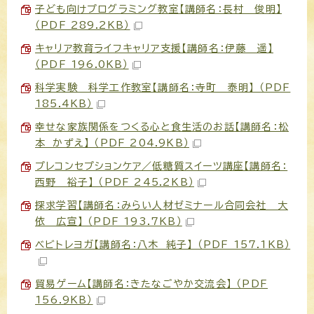
子ども向けプログラミング教室【講師名：長村 俊明】
（PDF 289.2KB）
キャリア教育ライフキャリア支援【講師名：伊藤 遥】
（PDF 196.0KB）
科学実験 科学工作教室【講師名：寺町 泰明】 （PDF
185.4KB）
幸せな家族関係をつくる心と食生活のお話【講師名：松
本 かずえ】 （PDF 204.9KB）
プレコンセプションケア／低糖質スイーツ講座【講師名：
西野 裕子】 （PDF 245.2KB）
探求学習【講師名：みらい人材ゼミナール合同会社 大
依 広宣】 （PDF 193.7KB）
ベビトレヨガ【講師名：八木 純子】 （PDF 157.1KB）
貿易ゲーム【講師名：きたなごやか交流会】 （PDF
156.9KB）