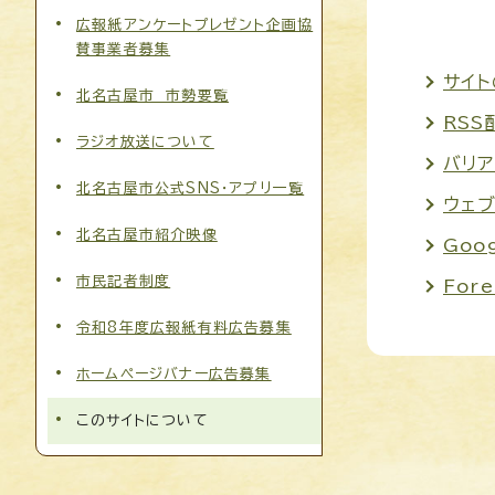
広報紙アンケートプレゼント企画協
賛事業者募集
サイ
北名古屋市 市勢要覧
RSS
ラジオ放送について
バリ
北名古屋市公式SNS・アプリ一覧
ウェ
北名古屋市紹介映像
Goo
市民記者制度
Fore
令和8年度広報紙有料広告募集
ホームページバナー広告募集
このサイトについて