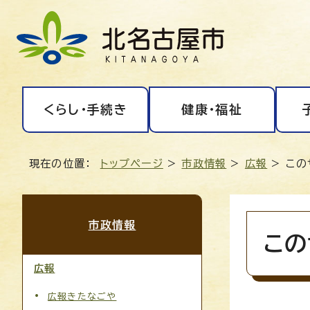
くらし・手続き
健康・福祉
現在の位置：
トップページ
>
市政情報
>
広報
> この
市政情報
この
広報
広報きたなごや