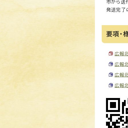
市から送
発送完了
要項・
広報北
広報北
広報北
広報北