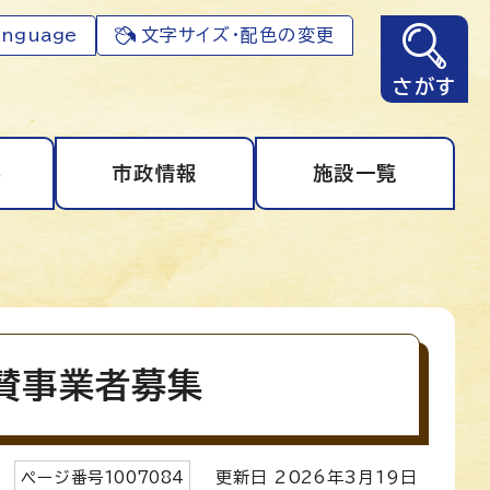
anguage
文字サイズ・配色の変更
さがす
事
市政情報
施設一覧
賛事業者募集
ページ番号
1007084
更新日
2026
年3月
19
日