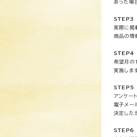
あった場
STEP
実際に掲
商品の情
STEP
希望月の
実施しま
STEP
アンケー
電子メー
決定した
STEP