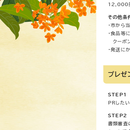
12,00
その他条
・市から
・食品等
クーポン
・発送に
プレゼ
STEP
PRした
STEP
書類審査