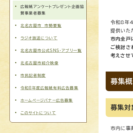
広報紙アンケートプレゼント企画協
賛事業者募集
令和8年
北名古屋市 市勢要覧
提供いた
ラジオ放送について
市内全戸
ご検討さ
北名古屋市公式SNS・アプリ一覧
考えさせ
北名古屋市紹介映像
市民記者制度
募集概
令和8年度広報紙有料広告募集
ホームページバナー広告募集
募集対
このサイトについて
市内に事