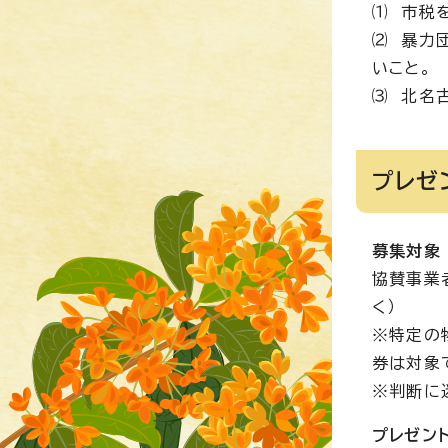
⑴ 市税
⑵ 暴力
いこと。
⑶ 北名
プレゼ
募集対象
協賛事業
く）
※特定の
券は対象
※判断に
プレゼン