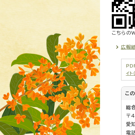
こちらの
広報
PD
イト
こ
総
〒4
愛
電話