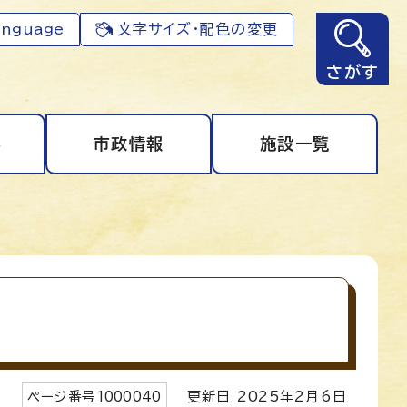
anguage
文字サイズ・配色の変更
さがす
事
市政情報
施設一覧
ページ番号
1000040
更新日
2025
年2月6日