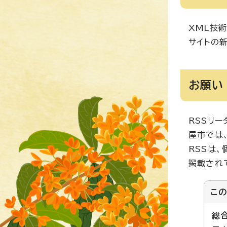
XML技
サイトの
お願い
RSSリ
屋市では
RSSは
掲載され
こ
総